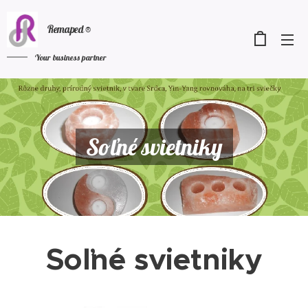
Remaped ®
Your business
partner
Soľné svietniky
Soľné svietniky