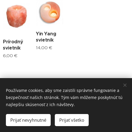
Yin Yang
svietnik
Prírodný
14,00
€
svietnik
6,00
€
Používame cookies, aby sme zaistili správne fungovanie a
bezpečnosť našich stránok. Tým vám môžeme poskytnúť tú
najlepšiu skúsenosť z ich návštevy.
Email: eshop@haider.sk
Prijať nevyhnutné
Prijať všetko
Vytvorené službou
Webnode
Cookies