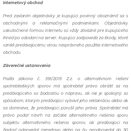
Internetový obchod
Pred zaslaním objednávky je kupujúci povinný oboznámiť sa s
obchodnými a reklamačnými podmienkami. Objednávky
uskutočnené formou internetu sú vždy záväzné pre kupujúceho
ihneď po odoslaní na server. Kupujúci zodpovedá za škody, ktoré
vznikli predávajúcemu vinou nesprávneho použitia internetového
obchodu.
Záverečné ustanovenia
Podľa zákona č. 391/2015 Z.z. o alternatívnom riešení
spotrebiteľských sporov má spotrebiteľ právo obrátiť sa na
predávajúceho so žiadosťou o nápravu, ak nie je spokojný so
spôsobom, ktorým predávajúci vybavil jeho reklamáciu alebo ak
sa domnieva, že predávajúci porušil jeho práva. Spotrebiteľ má
právo podať návrh na začatie alternatívneho riešenia sporu
subjektu alternatívneho riešenia sporov, ak predávajúci na
žiadosť odpovedal zamietavo alebo na ňu neodpovedal do 30