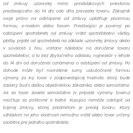
od zmluvy uzavretej mimo prevádzkových priestorov
predávajúceho do 14 dní odo dňa prevzatia tovaru. Zákazník
svoje právo na odstúpenie od zmluvy uplatňuje písomnou
formou, e-mailom alebo faxom. Predávajúci je povinný po
odstúpení spotrebiteľa od zmluvy vrátiť spotrebiteľovi všetky
platby prijaté od spotrebiteľa na základe uzavretej zmluvy alebo
v súvislosti s ňou, vrátane nákladov na doručenie tovaru
spotrebiteľovi, a to bez zbytočného odkladu, najneskôr v lehote
do 14 dní od doručenia oznámenia o odstúpení od zmluvy. Po
dohode môže byť navrátenie sumy uskutočnené formou
výmeny za iný tovar v zodpovedajúcej hodnote, ktorý bude
zaslaný buď s ďalšou objednávkou zákazníka, alebo samostatne.
Ak sa tovar zasiela samostatne (v prípade výmeny tovaru)
neúčtuje sa poštovné a balné. Kupujúci nemôže odstúpiť od
kúpnej zmluvy, ktorej predmetom je predaj tovaru, ktorý
vzhľadom na jeho vlastnosti nemožno vrátiť alebo tovar určený
osobitne pre jedného spotrebiteľa.