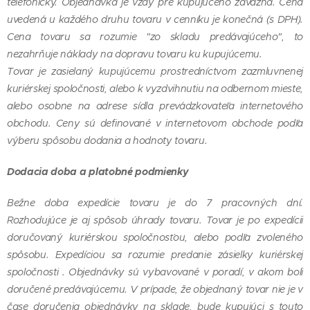
telefonicky. Objednávka je vždy pre kupujúceho záväzná. Cena
uvedená u každého druhu tovaru v cenníku je konečná (s DPH).
Cena tovaru sa rozumie "zo skladu predávajúceho", to
nezahrňuje náklady na dopravu tovaru ku kupujúcemu.
Tovar je zasielaný kupujúcemu prostredníctvom zazmluvnenej
kuriérskej spoločnosti, alebo k vyzdvihnutiu na odbernom mieste,
alebo osobne na adrese sídla prevádzkovateľa internetového
obchodu. Ceny sú definované v internetovom obchode podľa
výberu spôsobu dodania a hodnoty tovaru.
Dodacia doba a platobné podmienky
Bežne doba expedície tovaru je do 7 pracovných dní.
Rozhodujúce je aj spôsob úhrady tovaru. Tovar je po expedícii
doručovaný kuriérskou spoločnosťou, alebo podľa zvoleného
spôsobu. Expedíciou sa rozumie predanie zásielky kuriérskej
spoločnosti . Objednávky sú vybavované v poradí, v akom boli
doručené predávajúcemu. V prípade, že objednaný tovar nie je v
čase doručenia objednávky na sklade, bude kupujúci s touto