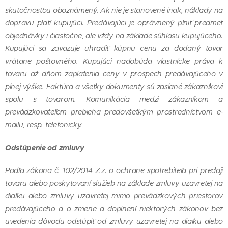
skutočnosťou oboznámený. Ak nie je stanovené inak, náklady na
dopravu platí kupujúci. Predávajúci je oprávnený plniť predmet
objednávky i čiastočne, ale vždy na základe súhlasu kupujúceho.
Kupujúci sa zaväzuje uhradiť kúpnu cenu za dodaný tovar
vrátane poštovného. Kupujúci nadobúda vlastnícke práva k
tovaru až dňom zaplatenia ceny v prospech predávajúceho v
plnej výške. Faktúra a všetky dokumenty sú zaslané zákazníkovi
spolu s tovarom. Komunikácia medzi zákazníkom a
prevádzkovateľom prebieha predovšetkým prostredníctvom e-
mailu, resp. telefonicky.
Odstúpenie od zmluvy
Podľa zákona č. 102/2014 Z.z. o ochrane spotrebiteľa pri predaji
tovaru alebo poskytovaní služieb na základe zmluvy uzavretej na
diaľku alebo zmluvy uzavretej mimo prevádzkových priestorov
predávajúceho a o zmene a doplnení niektorých zákonov bez
uvedenia dôvodu odstúpiť od zmluvy uzavretej na diaľku alebo