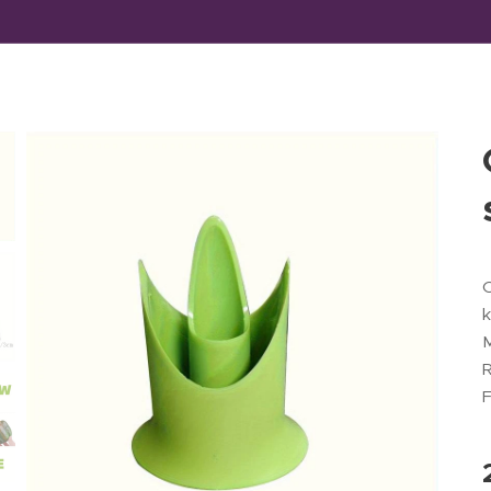
O
k
M
F