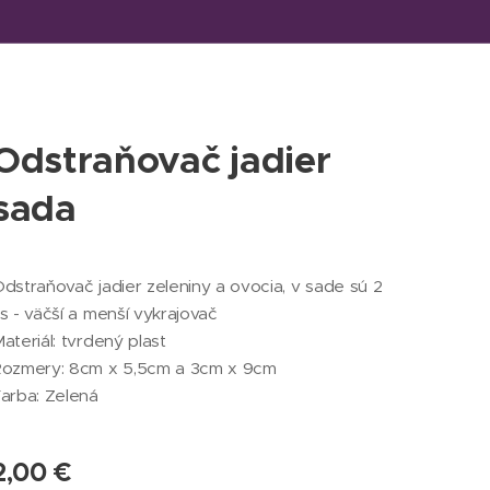
Odstraňovač jadier
sada
dstraňovač jadier zeleniny a ovocia, v sade sú 2
s - väčší a menší vykrajovač
ateriál: tvrdený plast
Rozmery: 8cm x 5,5cm a 3cm x 9cm
arba: Zelená
2,00
€