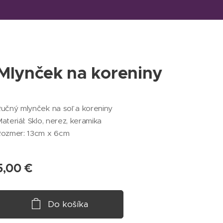
Mlynček na koreniny
učný mlynček na soľ a koreniny
ateriál: Sklo, nerez, keramika
Rozmer: 13cm x 6cm
5,00
€
Do košíka